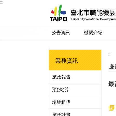
:::
跳到主要內容區塊
公告資訊
機關介紹
:::
:::
業務資訊
廉
施政報告
最
預(決)算
場地租借
施政計畫