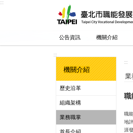
:::
跳到主要內容區塊
公告資訊
機關介紹
:::
:::
機關介紹
業
歷史沿革
職
組織架構
職
業務職掌
地
涯
首長介紹