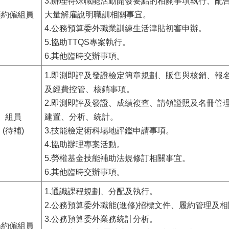
3.辦理特殊職能活動開發要點的相關事項執行、配
趙約僱組員
大量解雇說明職訓相關事宜。
4.公務預算委外職業訓練生活津貼初審申辦。
5.協助TTQS專案執行。
6.其他臨時交辦事項。
1.即測即評及發證檢定簡章規劃、販售與核銷、報
及經費控管、核銷事項。
2.即測即評及發證、成績複查、請領證照及名冊管
組員
建置、分析、統計。
(待補)
3.技能檢定術科場地評鑑申請事項。
4.協助辦理專案活動。
5.勞權基金技能補助法規修訂相關事宜。
6.其他臨時交辦事項。
1.通識課程規劃、分配及執行。
2.公務預算委外職能(進修)招標文件、履約管理及
3.公務預算委外業務統計分析。
楊約僱組員