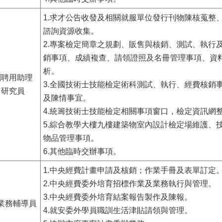
1.求才公告收發及相關就服單位發行刊物陳核蒐整、
諮詢資源收集。
2.專案檢定簡章之規劃、販售與核銷、測試、執行
銷事項、成績複查、請領證照及名冊管理事項、資
析。
劉聘用助理
3.全國技術士技能檢定術科測試、執行、經費核銷
研究員
及陳情事宜。
4.統籌技術士技能檢定相關事項窗口，檢定資訊網
5.綜合教學大樓九樓建築物室內設計檢定場維護、
物品管理事項。
6.其他臨時交辦事項。
1.中央經費計畫申請及核銷；作業手冊及表單訂定
2.中央經費委外培育招標作業及業務執行與管理。
3.中央經費委外培育結案報告製作及陳報。
業務輔導員
4.就安委外學員職訓生活津貼請領與管理。