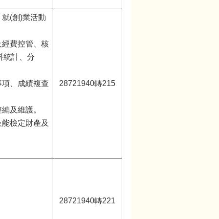
就(創)業活動
及經費控管、核
料統計、分
事項、成績複查
28721940轉215
整編及維護。
技能檢定財產及
。
28721940轉221