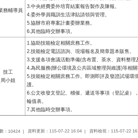
3.中央經費委外培育結案報告製作及陳報。
業務輔導員
4.委外學員職訓生活津貼請領與管理。
5.協辦市府專案計畫委辦業務。
6.其他臨時交辦事項。
1.協助技能檢定相關庶務工作。
2.技能檢定電話諮詢、現場報名及簡章題本販售。
3.支援各項會議活動準備(含布置、茶水、資料整理
4.為民服務(辦公環境及公共區域整理與維護)等相
技工
5.技能檢定相關庶務工作。即測即評及發證試場環
周小姐
護。
6.公文收發文登記、稽催、遞送等事項（登記桌）
輪值表。
7.其他臨時交辦事項。
數：
資料更新：115-07-22 16:04
資料檢視：115-07-22 16
10424