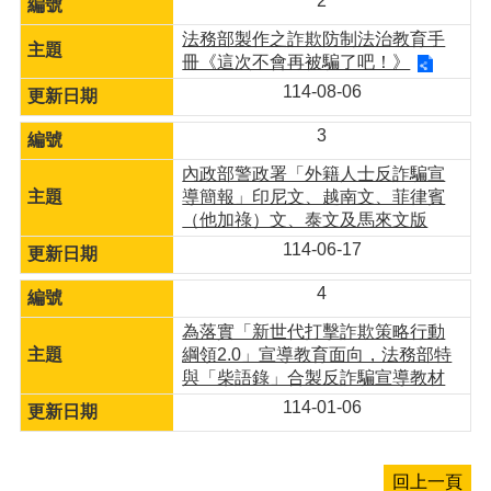
2
法務部製作之詐欺防制法治教育手
冊《這次不會再被騙了吧！》
114-08-06
3
內政部警政署「外籍人士反詐騙宣
導簡報」印尼文、越南文、菲律賓
（他加祿）文、泰文及馬來文版
114-06-17
4
為落實「新世代打擊詐欺策略行動
綱領2.0」宣導教育面向，法務部特
與「柴語錄」合製反詐騙宣導教材
114-01-06
回上一頁