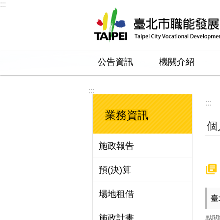
:::
跳到主要內容區塊
公告資訊
機關介紹
:::
:::
業務資訊
個
施政報告
預(決)算
場地租借
臺
施政計畫
點閱