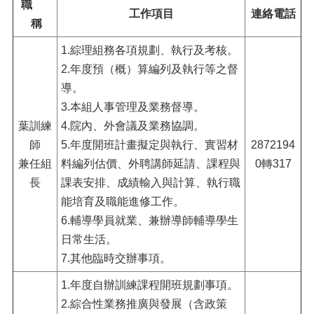
職
工作項目
連絡電話
稱
1.綜理組務各項規劃、執行及考核。
2.年度預（概）算編列及執行等之督
導。
3.本組人事管理及業務督導。
葉訓練
4.院內、外會議及業務協調。
師
5.年度開班計畫擬定與執行、實習材
2872194
兼任組
料編列估價、外聘講師延請、課程與
0轉317
長
課表安排、成績輸入與計算、執行職
能培育及職能進修工作。
6.輔導學員就業、兼辦導師輔導學生
日常生活。
7.其他臨時交辦事項。
1.年度自辦訓練課程開班規劃事項。
2.綜合性業務推廣與發展（含政策