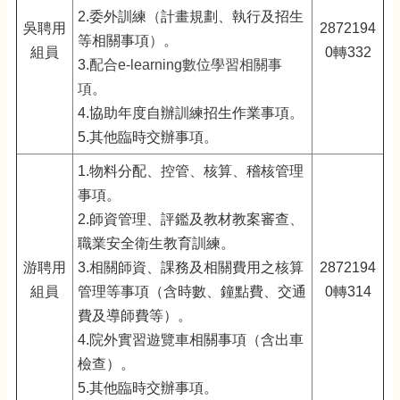
2.委外訓練
（
計畫規劃、執行及招生
吳聘用
2872194
等相關事項
）
。
組員
0轉332
3.
配合e-learning數位學習相關事
項
。
4.協助年度自辦訓練招生作業事項。
5.其他臨時交辦事項。
1.物料分配、控管
、
核算
、
稽核管理
事項。
2.師資管理、評鑑及教材教案審查
、
職業安全衛生教育訓練。
游聘用
3.相關師資、課務及相關費用之核算
2872194
組員
管理等事項（含時數、鐘點費、交通
0轉314
費及導師費等）。
4.院外實習遊覽車相關事項（含出車
檢查）。
5.其他臨時交辦事項。