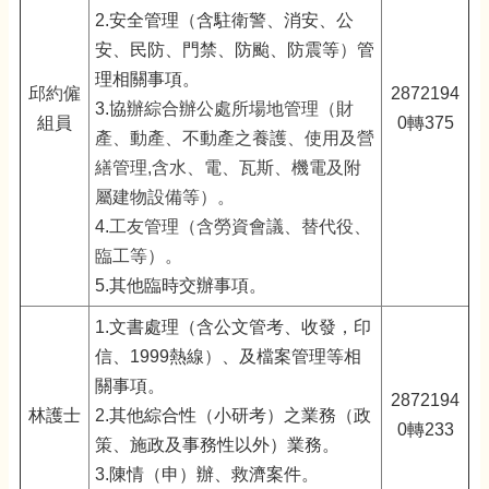
2.安全管理
（
含駐衛警、消安、公
安、民防、門禁、防颱、防震等
）
管
理相關事項。
邱
約僱
2872194
3.
協辦綜合辦公處所場地管理
（
財
組員
0轉375
產、動產、不動產之養護、使用及營
繕管理,含水、電、瓦斯、機電及附
屬建物設備等
）
。
4.
工友管理
（
含勞資會議、替代役、
臨工等
）
。
5.其他臨時交辦事項。
1.文書處理（含公文管考、收發，印
信、1999熱線
）
、及檔案管理等相
關事項。
2872194
林護士
2.其他綜合性（小研考）之業務（政
0轉233
策、施政及事務性以外）業務。
3.陳情（申）辦、救濟案件。