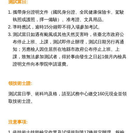
測試當日:
攜帶身分證明文件（國民身分證、全民健康保險卡、駕駛
執照或護照，擇一備驗）、准考證、文具用品。
準時應試，逾時15分鐘即不得入場參加考試。
測試當日如遇有颱風或其他天然災害時，依臺北市政府公
布停止上班、上課，測試即停止辦理，測試日期另行再通
知；另應檢人因住居所在地縣市政府公布停止上班、上
課，致無法參加測試者，得於事由發生之日起1個月內檢具
證明文件向本學院申請退費。
領技術士證:
測試當日學、術科均及格，請至試務中心繳交160元現金並領
取技術士證。
注意事項:
依技術士技能檢定作業及試場規則第17條規定辦理，報檢